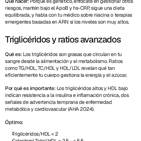
Qué hacer:
 Porque es genético, enfócate en gestionar otros 
riesgos, mantén bajo el ApoB y hs-CRP, sigue una dieta 
equilibrada, y habla con tu médico sobre niacina o terapias 
emergentes basadas en ARN si los niveles son muy altos.
Triglicéridos y ratios avanzados
Qué es:
 Los triglicéridos son grasas que circulan en tu 
sangre desde la alimentación y el metabolismo. Ratios 
como TG/HDL, TC/HDL y HDL/LDL revelan qué tan 
eficientemente tu cuerpo gestiona la energía y el azúcar.
Por qué es importante:
 Los triglicéridos altos y HDL bajo 
indican resistencia a la insulina e inflamación crónica, dos 
señales de advertencia temprana de enfermedad 
metabólica y cardiovascular (AHA 2024).
Óptimo:
Triglicéridos/HDL < 2
Colesterol Total/HDL > 2,5 - < 5,5